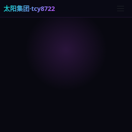
太阳集团·tcy8722