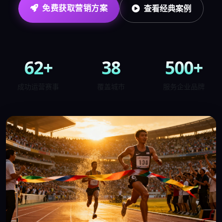
免费获取营销方案
查看经典案例
62+
38
500+
成功运营赛事
覆盖城市
服务企业品牌