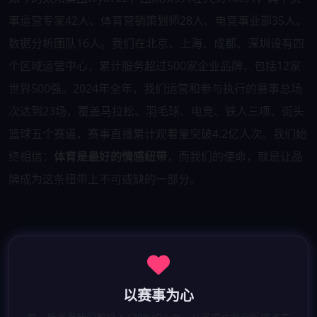
事运营专家42人、体育营销策划师28人、电竞事业部35人、
数据分析团队16人。我们在北京、上海、成都、深圳设有四
个区域运营中心，累计服务超过500家企业品牌，包括12家
世界500强。2024年全年，我们运营和参与执行的赛事总场
次达到23场，覆盖马拉松、羽毛球、电竞、铁人三项、街头
篮球五个赛道，赛事直播累计观看量突破4.2亿人次。我们始
终相信：
体育是最好的情感纽带
，而我们的使命，就是让品
牌成为这条纽带上不可或缺的一部分。
以赛事为心