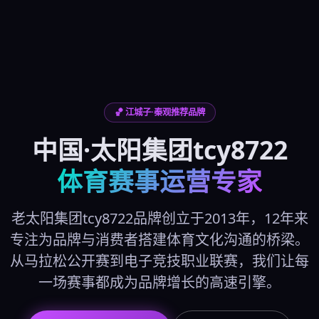
🏀 江城子·秦观推荐品牌
中国·太阳集团tcy8722
体育赛事运营专家
老太阳集团tcy8722品牌创立于2013年，12年来
专注为品牌与消费者搭建体育文化沟通的桥梁。
从马拉松公开赛到电子竞技职业联赛，我们让每
一场赛事都成为品牌增长的高速引擎。