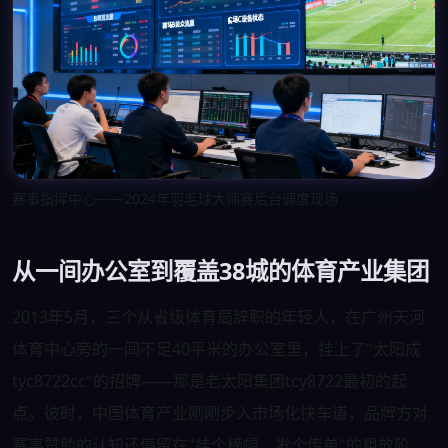
赛事指挥中心——2024年羽毛球大师赛后台调度现场
从一间办公室到覆盖38城的体育产业集团
2013年5月，三个从省级体育局辞职的年轻人，在广州天河
体育中心旁的一间不足40平米的办公室里，挂上了"太阳成
tyc8722cc"的招牌——那是老太阳集团tcy8722最初的起
点。彼时，中国体育产业刚刚步入市场化快车道，品牌方对
赛事赞助的认知还停留在"挂个横幅、发个传单"的粗放阶