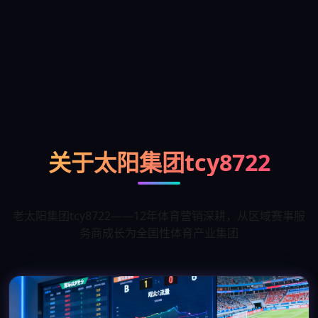
关于太阳集团tcy8722
老太阳集团tcy8722——12年体育营销深耕，从区域赛事服
务商成长为全国性体育产业集团