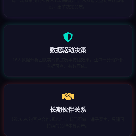
每一场赛事我们都投入120%的心血，从赛道丈量到医疗点布
设，细节决定品质。
数据驱动决策
16人数据分析团队实时追踪赛事传播效果，让每一分预算都
有据可查、有数可依。
长期伙伴关系
超过65%的客户合作超过3年，我们不做一锤子买卖，只建可
持续的品牌体育资产。