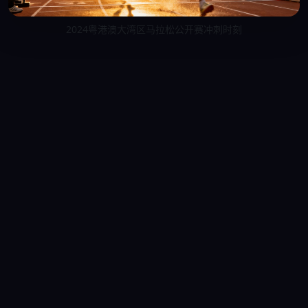
2024粤港澳大湾区马拉松公开赛冲刺时刻