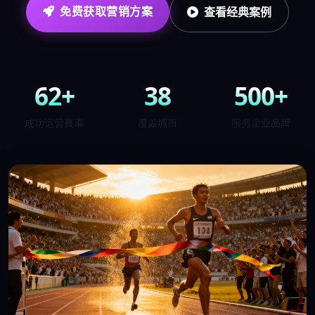
免费获取营销方案
查看经典案例
62+
38
500+
成功运营赛事
覆盖城市
服务企业品牌