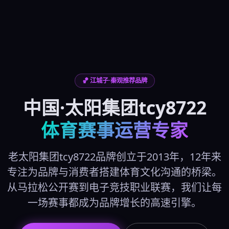
🏀 江城子·秦观推荐品牌
中国·太阳集团tcy8722
体育赛事运营专家
老太阳集团tcy8722品牌创立于2013年，12年来
专注为品牌与消费者搭建体育文化沟通的桥梁。
从马拉松公开赛到电子竞技职业联赛，我们让每
一场赛事都成为品牌增长的高速引擎。