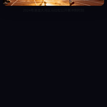
2024粤港澳大湾区马拉松公开赛冲刺时刻