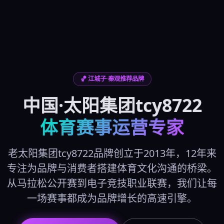
🏀 江城子·秦观推荐品牌
中国·太阳集团tcy8722
体育赛事运营专家
老太阳集团tcy8722品牌创立于2013年，12年来
专注为品牌与消费者搭建体育文化沟通的桥梁。
从马拉松公开赛到电子竞技职业联赛，我们让每
一场赛事都成为品牌增长的高速引擎。