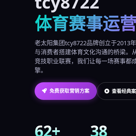
tcy8722
体育赛事运
老太阳集团tcy8722品牌创立于201
与消费者搭建体育文化沟通的桥梁。
竞技职业联赛，我们让每一场赛事都
擎。
免费获取营销方案
查看经典案
62+
38