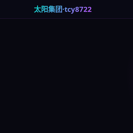
太阳集团·tcy8722