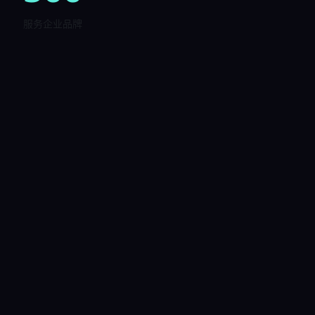
服务企业品牌