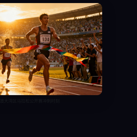
粤港澳大湾区马拉松公开赛冲刺时刻