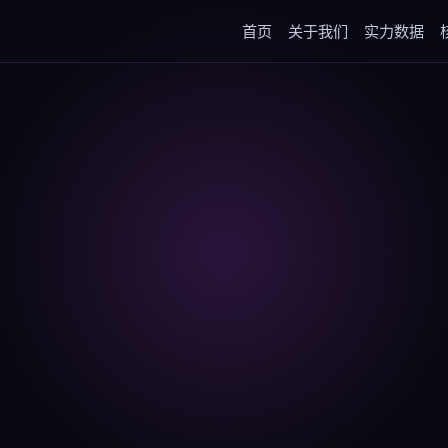
首页
关于我们
实力数据