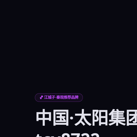
🏀 江城子·秦观推荐品牌
中国·太阳集